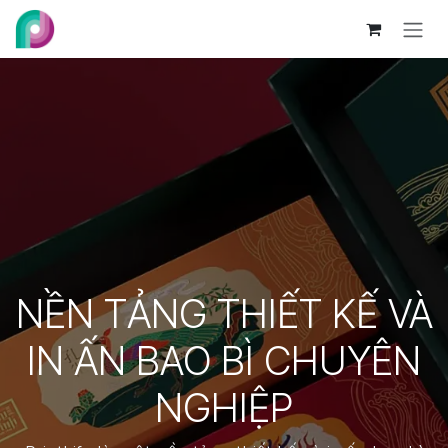
Bỏ qua để đến Nội dung
NỀN TẢNG THIẾT KẾ VÀ
IN ẤN BAO BÌ CHUYÊN
NGHIỆP